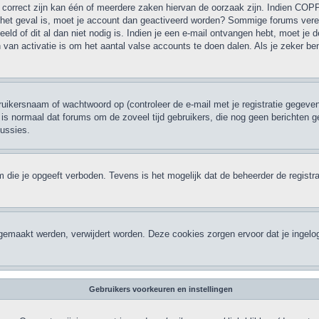
correct zijn kan één of meerdere zaken hiervan de oorzaak zijn. Indien COPPA 
et het geval is, moet je account dan geactiveerd worden? Sommige forums verei
d of dit al dan niet nodig is. Indien je een e-mail ontvangen hebt, moet je d
van activatie is om het aantal valse accounts te doen dalen. Als je zeker be
ikersnaam of wachtwoord op (controleer de e-mail met je registratie gegeven
 Het is normaal dat forums om de zoveel tijd gebruikers, die nog geen bericht
cussies.
 die je opgeeft verboden. Tevens is het mogelijk dat de beheerder de registra
ngemaakt werden, verwijdert worden. Deze cookies zorgen ervoor dat je ingelo
Gebruikers voorkeuren en instellingen