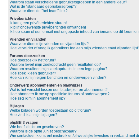
Waarom staan verscheidene gebruikersgroepen in een andere kleur?
Wat is de "standaard gebruikersgroep"?
Waarvoor dient de "het team" link?
Privéberichten
Ik kan geen privéberichten sturen!
Ik blijf ongewenste privéberichten ontvangen!
Ik heb spam of een e-mail met ongepaste inhoud van iemand op dit forum o
Vrienden en vijanden
Waarvoor dient mijn vrienden en vijanden lijst?
Hoe verwijder of voeg ik gebruikers toe aan mijn vrienden en/of vijanden lijst
Forums doorzoeken
Hoe doorzoek ik het forum?
Waarom levert mijn zoekopdracht geen resultaten op?
Waarom resulteert mijn zoekopdracht in een lege pagina?
Hoe zoek ik een gebruiker?
Hoe kan ik mijn eigen berichten en onderwerpen vinden?
Onderwerp abonnementen en bladwijzers
Wat is het verschil tussen een bladwijzer en abonnement?
Hoe abonneer ik me op specifieke forums of onderwerpen?
Hoe zeg ik mijn abonnement op?
Bijlagen
Welke bijlagen worden toegestaan op dit forum?
Hoe vind ik al mijn bijlagen?
phpBB 3 vragen
Wie heeft dit forum geschreven?
Waarom is de optie X niet beschikbaar?
Wie contacteer ik omtrent misbruik en/of wettelijke kwesties in verband met d