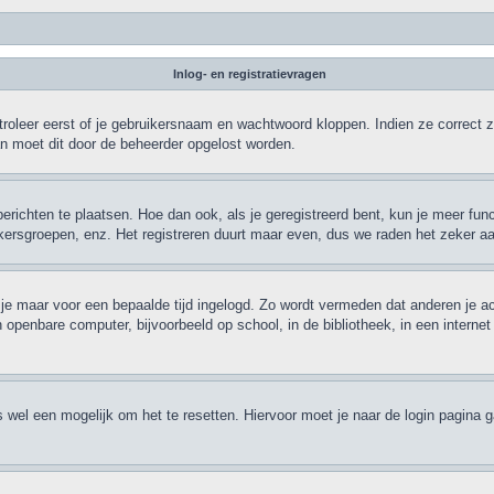
Inlog- en registratievragen
roleer eerst of je gebruikersnaam en wachtwoord kloppen. Indien ze correct zi
dan moet dit door de beheerder opgelost worden.
berichten te plaatsen. Hoe dan ook, als je geregistreerd bent, kun je meer fun
ikersgroepen, enz. Het registreren duurt maar even, dus we raden het zeker a
jf je maar voor een bepaalde tijd ingelogd. Zo wordt vermeden dat anderen je a
 openbare computer, bijvoorbeeld op school, in de bibliotheek, in een internet
is wel een mogelijk om het te resetten. Hiervoor moet je naar de login pagina