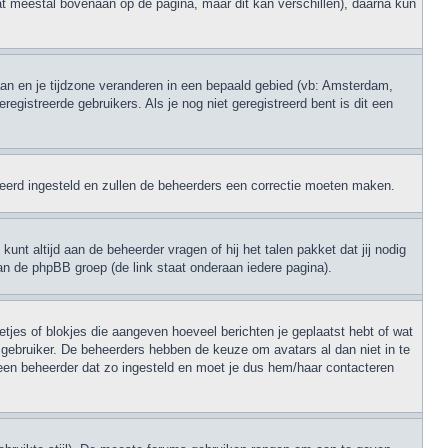
at meestal bovenaan op de pagina, maar dit kan verschillen), daarna kun
 gaan en je tijdzone veranderen in een bepaald gebied (vb: Amsterdam,
gistreerde gebruikers. Als je nog niet geregistreerd bent is dit een
erkeerd ingesteld en zullen de beheerders een correctie moeten maken.
unt altijd aan de beheerder vragen of hij het talen pakket dat jij nodig
an de phpBB groep (de link staat onderaan iedere pagina).
retjes of blokjes die aangeven hoeveel berichten je geplaatst hebt of wat
e gebruiker. De beheerders hebben de keuze om avatars al dan niet in te
een beheerder dat zo ingesteld en moet je dus hem/haar contacteren