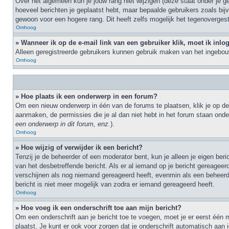
Over het algemeen kun je jouw rang niet wijzigen (deze staat onder je ge
hoeveel berichten je geplaatst hebt, maar bepaalde gebruikers zoals bi
gewoon voor een hogere rang. Dit heeft zelfs mogelijk het tegenovergest
Omhoog
» Wanneer ik op de e-mail link van een gebruiker klik, moet ik inl
Alleen geregistreerde gebruikers kunnen gebruik maken van het ingebouw
Omhoog
» Hoe plaats ik een onderwerp in een forum?
Om een nieuw onderwerp in één van de forums te plaatsen, klik je op de
aanmaken, de permissies die je al dan niet hebt in het forum staan ond
een onderwerp in dit forum, enz.
).
Omhoog
» Hoe wijzig of verwijder ik een bericht?
Tenzij je de beheerder of een moderator bent, kun je alleen je eigen ber
van het desbetreffende bericht. Als er al iemand op je bericht gereageerd 
verschijnen als nog niemand gereageerd heeft, evenmin als een beheerde
bericht is niet meer mogelijk van zodra er iemand gereageerd heeft.
Omhoog
» Hoe voeg ik een onderschrift toe aan mijn bericht?
Om een onderschrift aan je bericht toe te voegen, moet je er eerst één 
plaatst. Je kunt er ook voor zorgen dat je onderschrift automatisch aan i