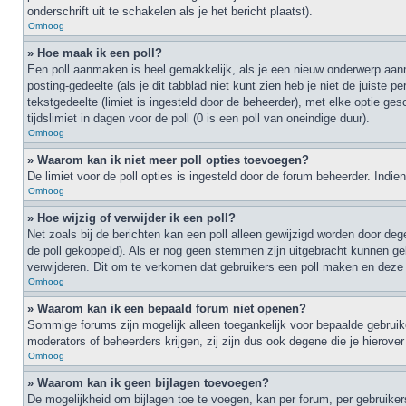
onderschrift uit te schakelen als je het bericht plaatst).
Omhoog
» Hoe maak ik een poll?
Een poll aanmaken is heel gemakkelijk, als je een nieuw onderwerp aanma
posting-gedeelte (als je dit tabblad niet kunt zien heb je niet de juiste 
tekstgedeelte (limiet is ingesteld door de beheerder), met elke optie g
tijdslimiet in dagen voor de poll (0 is een poll van oneindige duur).
Omhoog
» Waarom kan ik niet meer poll opties toevoegen?
De limiet voor de poll opties is ingesteld door de forum beheerder. Ind
Omhoog
» Hoe wijzig of verwijder ik een poll?
Net zoals bij de berichten kan een poll alleen gewijzigd worden door deg
de poll gekoppeld). Als er nog geen stemmen zijn uitgebracht kunnen geb
verwijderen. Dit om te verkomen dat gebruikers een poll maken en deze 
Omhoog
» Waarom kan ik een bepaald forum niet openen?
Sommige forums zijn mogelijk alleen toegankelijk voor bepaalde gebruike
moderators of beheerders krijgen, zij zijn dus ook degene die je hierove
Omhoog
» Waarom kan ik geen bijlagen toevoegen?
De mogelijkheid om bijlagen toe te voegen, kan per forum, per gebruiker