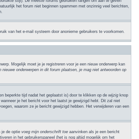
 gebruikte stijl). De meeste forums gebruiken rangen om aan te geven
natuurlijk het forum niet beginnen spammen met onzinnig veel berichten,
n.
sbruik van het e-mail systeem door anonieme gebruikers te voorkomen.
erp. Mogelijk moet je je registreren voor je een nieuw onderwerp kan
 nieuwe onderwerpen in dit forum plaatsen, je mag niet antwoorden op
n beperkte tijd nadat het geplaatst is) door te klikken op de
wijzig
knop
anneer je het bericht voor het laatst je gewijzigd hebt. Dit zal niet
evoegen, waarom ze je bericht gewijzigd hebben. Het verwijderen van een
 je de optie
voeg mijn onderschrift toe
aanvinken als je een bericht
iveren in het gebruikerspaneel (het is nog altijd mogelijk om het