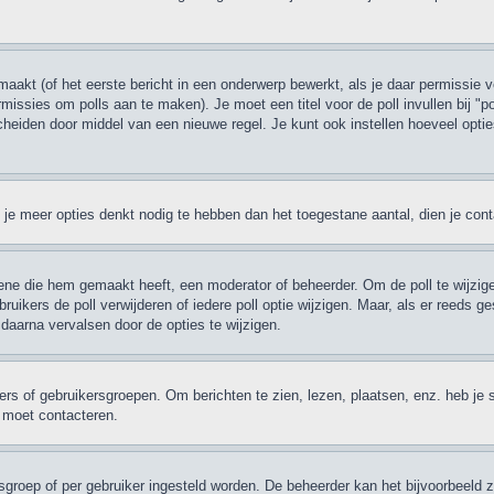
akt (of het eerste bericht in een onderwerp bewerkt, als je daar permissie v
permissies om polls aan te maken). Je moet een titel voor de poll invullen bij "
escheiden door middel van een nieuwe regel. Je kunt ook instellen hoeveel opti
ien je meer opties denkt nodig te hebben dan het toegestane aantal, dien je co
ene die hem gemaakt heeft, een moderator of beheerder. Om de poll te wijzigen
ruikers de poll verwijderen of iedere poll optie wijzigen. Maar, als er reeds
daarna vervalsen door de opties te wijzigen.
rs of gebruikersgroepen. Om berichten te zien, lezen, plaatsen, enz. heb je 
r moet contacteren.
sgroep of per gebruiker ingesteld worden. De beheerder kan het bijvoorbeeld 