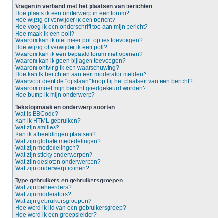
Vragen in verband met het plaatsen van berichten
Hoe plaats ik een onderwerp in een forum?
Hoe wijzig of verwijder ik een bericht?
Hoe voeg ik een onderschrift toe aan mijn bericht?
Hoe maak ik een poll?
Waarom kan ik niet meer poll opties toevoegen?
Hoe wijzig of verwijder ik een poll?
Waarom kan ik een bepaald forum niet openen?
Waarom kan ik geen bijlagen toevoegen?
Waarom ontving ik een waarschuwing?
Hoe kan ik berichten aan een moderator melden?
Waarvoor dient de "opslaan" knop bij het plaatsen van een bericht?
Waarom moet mijn bericht goedgekeurd worden?
Hoe bump ik mijn onderwerp?
Tekstopmaak en onderwerp soorten
Wat is BBCode?
Kan ik HTML gebruiken?
Wat zijn smilies?
Kan ik afbeeldingen plaatsen?
Wat zijn globale mededelingen?
Wat zijn mededelingen?
Wat zijn sticky onderwerpen?
Wat zijn gesloten onderwerpen?
Wat zijn onderwerp iconen?
Type gebruikers en gebruikersgroepen
Wat zijn beheerders?
Wat zijn moderators?
Wat zijn gebruikersgroepen?
Hoe word ik lid van een gebruikersgroep?
Hoe word ik een groepsleider?