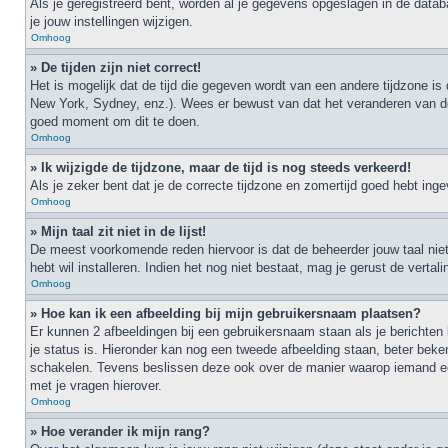
Als je geregistreerd bent, worden al je gegevens opgeslagen in de data
je jouw instellingen wijzigen.
Omhoog
» De tijden zijn niet correct!
Het is mogelijk dat de tijd die gegeven wordt van een andere tijdzone is
New York, Sydney, enz.). Wees er bewust van dat het veranderen van de t
goed moment om dit te doen.
Omhoog
» Ik wijzigde de tijdzone, maar de tijd is nog steeds verkeerd!
Als je zeker bent dat je de correcte tijdzone en zomertijd goed hebt ing
Omhoog
» Mijn taal zit niet in de lijst!
De meest voorkomende reden hiervoor is dat de beheerder jouw taal niet ge
hebt wil installeren. Indien het nog niet bestaat, mag je gerust de ver
Omhoog
» Hoe kan ik een afbeelding bij mijn gebruikersnaam plaatsen?
Er kunnen 2 afbeeldingen bij een gebruikersnaam staan als je berichten l
je status is. Hieronder kan nog een tweede afbeelding staan, beter beke
schakelen. Tevens beslissen deze ook over de manier waarop iemand een
met je vragen hierover.
Omhoog
» Hoe verander ik mijn rang?