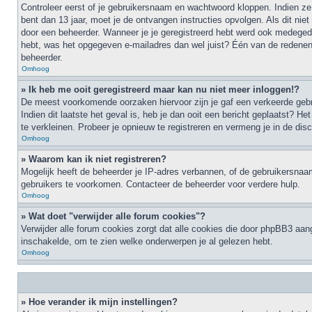
Controleer eerst of je gebruikersnaam en wachtwoord kloppen. Indien ze 
bent dan 13 jaar, moet je de ontvangen instructies opvolgen. Als dit ni
door een beheerder. Wanneer je je geregistreerd hebt werd ook medegedeel
hebt, was het opgegeven e-mailadres dan wel juist? Één van de redenen 
beheerder.
Omhoog
» Ik heb me ooit geregistreerd maar kan nu niet meer inloggen!?
De meest voorkomende oorzaken hiervoor zijn je gaf een verkeerde gebru
Indien dit laatste het geval is, heb je dan ooit een bericht geplaatst?
te verkleinen. Probeer je opnieuw te registreren en vermeng je in de dis
Omhoog
» Waarom kan ik niet registreren?
Mogelijk heeft de beheerder je IP-adres verbannen, of de gebruikersnaam
gebruikers te voorkomen. Contacteer de beheerder voor verdere hulp.
Omhoog
» Wat doet "verwijder alle forum cookies"?
Verwijder alle forum cookies zorgt dat alle cookies die door phpBB3 aa
inschakelde, om te zien welke onderwerpen je al gelezen hebt.
Omhoog
» Hoe verander ik mijn instellingen?