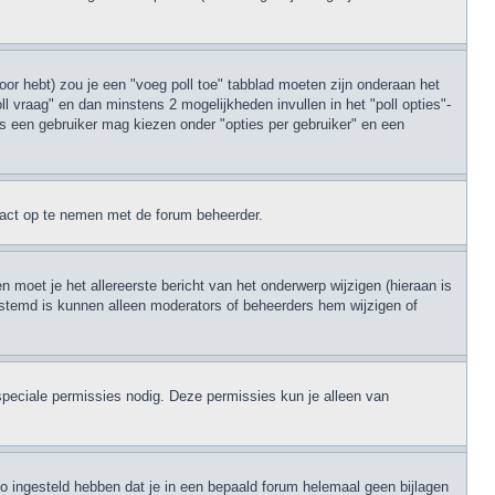
oor hebt) zou je een "voeg poll toe" tabblad moeten zijn onderaan het
poll vraag" en dan minstens 2 mogelijkheden invullen in het "poll opties"-
es een gebruiker mag kiezen onder "opties per gebruiker" en een
ntact op te nemen met de forum beheerder.
 moet je het allereerste bericht van het onderwerp wijzigen (hieraan is
 gestemd is kunnen alleen moderators of beheerders hem wijzigen of
speciale permissies nodig. Deze permissies kun je alleen van
zo ingesteld hebben dat je in een bepaald forum helemaal geen bijlagen