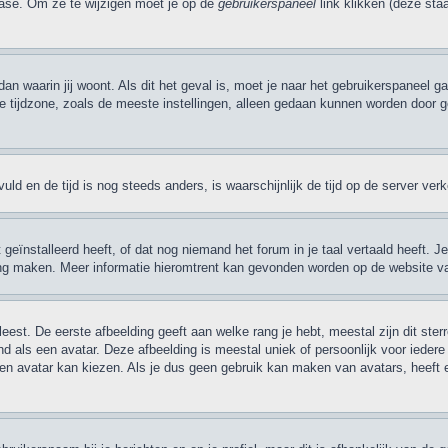
base. Om ze te wijzigen moet je op de
gebruikerspaneel
link klikken (deze sta
 dan waarin jij woont. Als dit het geval is, moet je naar het gebruikerspaneel
ijdzone, zoals de meeste instellingen, alleen gedaan kunnen worden door gere
evuld en de tijd is nog steeds anders, is waarschijnlijk de tijd op de server v
ïnstalleerd heeft, of dat nog niemand het forum in je taal vertaald heeft. Je k
taling maken. Meer informatie hieromtrent kan gevonden worden op de website v
eest. De eerste afbeelding geeft aan welke rang je hebt, meestal zijn dit ster
nd als een avatar. Deze afbeelding is meestal uniek of persoonlijk voor ieder
 avatar kan kiezen. Als je dus geen gebruik kan maken van avatars, heeft 