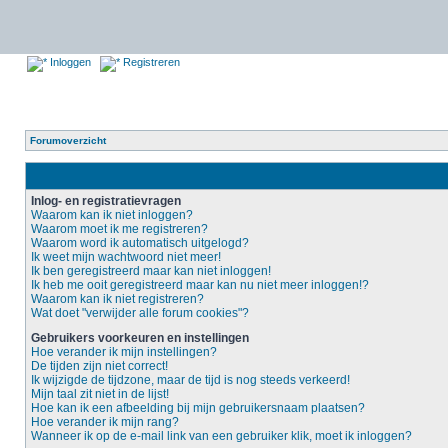
Inloggen
Registreren
Forumoverzicht
Inlog- en registratievragen
Waarom kan ik niet inloggen?
Waarom moet ik me registreren?
Waarom word ik automatisch uitgelogd?
Ik weet mijn wachtwoord niet meer!
Ik ben geregistreerd maar kan niet inloggen!
Ik heb me ooit geregistreerd maar kan nu niet meer inloggen!?
Waarom kan ik niet registreren?
Wat doet "verwijder alle forum cookies"?
Gebruikers voorkeuren en instellingen
Hoe verander ik mijn instellingen?
De tijden zijn niet correct!
Ik wijzigde de tijdzone, maar de tijd is nog steeds verkeerd!
Mijn taal zit niet in de lijst!
Hoe kan ik een afbeelding bij mijn gebruikersnaam plaatsen?
Hoe verander ik mijn rang?
Wanneer ik op de e-mail link van een gebruiker klik, moet ik inloggen?