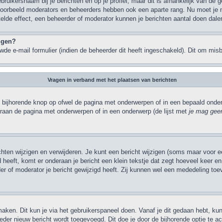
bruikersnaam bij je berichten en op je profiel, maar dit is afhankelijk van de
jvoorbeeld moderators en beheerders hebben ook een aparte rang. Nu moet je 
elde effect, een beheerder of moderator kunnen je berichten aantal doen dale
oggen?
de e-mail formulier (indien de beheerder dit heeft ingeschakeld). Dit om mi
Vragen in verband met het plaatsen van berichten
 bijhorende knop op ofwel de pagina met onderwerpen of in een bepaald onderw
eraan de pagina met onderwerpen of in een onderwerp (de lijst met
je mag geen
ichten wijzigen en verwijderen. Je kunt een bericht wijzigen (soms maar voor ee
heeft, komt er onderaan je bericht een klein tekstje dat zegt hoeveel keer en w
r of moderator je bericht gewijzigd heeft. Zij kunnen wel een mededeling to
maken. Dit kun je via het gebruikerspaneel doen. Vanaf je dit gedaan hebt, kun
eder nieuw bericht wordt toegevoegd. Dit doe je door de bijhorende optie te act