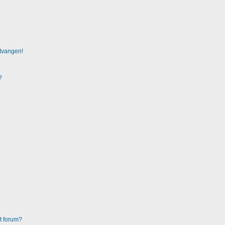
ntvangen!
?
it forum?