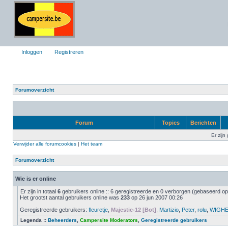
Inloggen
Registreren
Forumoverzicht
Forum
Topics
Berichten
Er zijn
Verwijder alle forumcookies
|
Het team
Forumoverzicht
Wie is er online
Er zijn in totaal
6
gebruikers online :: 6 geregistreerde en 0 verborgen (gebaseerd op 
Het grootst aantal gebruikers online was
233
op 26 jun 2007 00:26
Geregistreerde gebruikers:
fleuretje
,
Majestic-12 [Bot]
,
Martizio
,
Peter
,
rolu
,
WIGH
Legenda ::
Beheerders
,
Campersite Moderators
,
Geregistreerde gebruikers