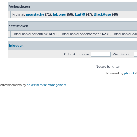
Verjaardagen
Proficiat:
moustache
(71),
falconer
(56),
kurt79
(47),
BlackRose
(40)
Statistieken
Totaal aantal berichten
874710
| Totaal aantal onderwerpen
56236
| Totaal aantal le
Inloggen
Gebruikersnaam:
Wachtwoord:
Nieuwe berichten
Powered by
phpBB
©
Advertisements by
Advertisement Management