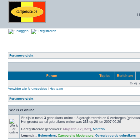
H
Inloggen
Registreren
Forumoverzicht
Forum
Topics
Berichten
Er zijn
Verwijder alle forumcookies
|
Het team
Forumoverzicht
Wie is er online
Er zijn in totaal
3
gebruikers online :: 3 geregistreerde en 0 verborgen (gebasee
Het grootst aantal gebruikers online was
233
op 26 jun 2007 00:26
Geregistreerde gebruikers:
Majestic-12 [Bot]
,
Martizio
Legenda ::
Beheerders
,
Campersite Moderators
,
Geregistreerde gebruikers