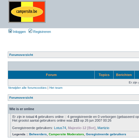
Inloggen
Registreren
Forumoverzicht
Forum
Topics
Berichten
Er zijn
Verwijder alle forumcookies
|
Het team
Forumoverzicht
Wie is er online
Er zijn in totaal
4
gebruikers online :: 4 geregistreerde en 0 verborgen (gebaseerd op 
Het grootst aantal gebruikers online was
233
op 26 jun 2007 00:26
Geregistreerde gebruikers:
Lotus74
,
Majestic-12 [Bot]
,
Martizio
Legenda ::
Beheerders
,
Campersite Moderators
,
Geregistreerde gebruikers