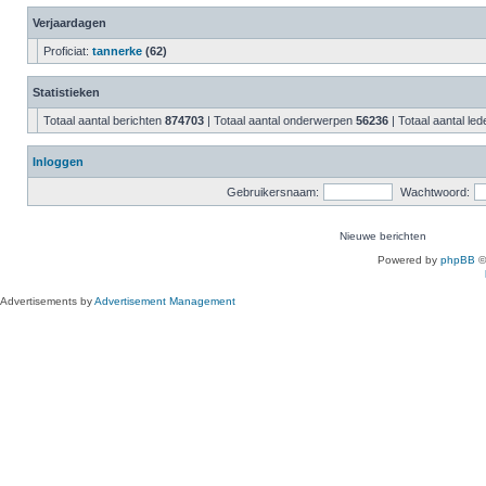
Verjaardagen
Proficiat:
tannerke
(62)
Statistieken
Totaal aantal berichten
874703
| Totaal aantal onderwerpen
56236
| Totaal aantal le
Inloggen
Gebruikersnaam:
Wachtwoord:
Nieuwe berichten
Powered by
phpBB
©
Advertisements by
Advertisement Management