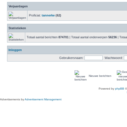
Verjaardagen
Proficiat:
tannerke
(62)
Statistieken
Totaal aantal berichten
874701
| Totaal aantal onderwerpen
56236
| Totaa
Inloggen
Gebruikersnaam:
Wachtwoord:
Nieuwe berichten
Powered by
phpBB
©
Advertisements by
Advertisement Management