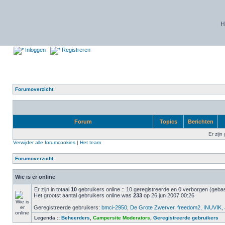
H
Inloggen
Registreren
Forumoverzicht
Forum
Topics
Berichten
Er zijn
Verwijder alle forumcookies
|
Het team
Forumoverzicht
Wie is er online
Er zijn in totaal
10
gebruikers online :: 10 geregistreerde en 0 verborgen (gebas
Het grootst aantal gebruikers online was
233
op 26 jun 2007 00:26
Geregistreerde gebruikers:
bmci-2950
,
De Grote Zwerver
,
freedom2
,
INUVIK
,
Legenda ::
Beheerders
,
Campersite Moderators
,
Geregistreerde gebruikers