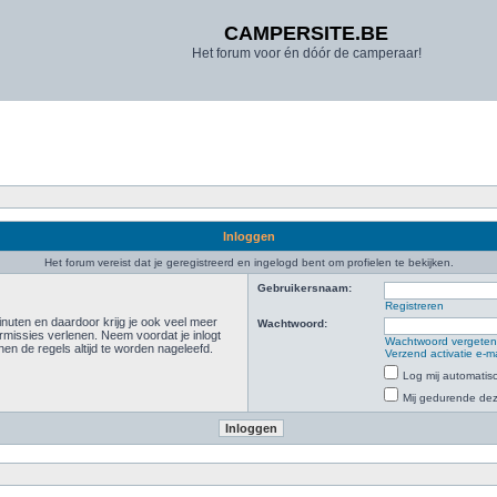
CAMPERSITE.BE
Het forum voor én dóór de camperaar!
Inloggen
Het forum vereist dat je geregistreerd en ingelogd bent om profielen te bekijken.
Gebruikersnaam:
Registreren
inuten en daardoor krijg je ook veel meer
Wachtwoord:
rmissies verlenen. Neem voordat je inlogt
Wachtwoord vergete
n de regels altijd te worden nageleefd.
Verzend activatie e-m
Log mij automatisc
Mij gedurende deze