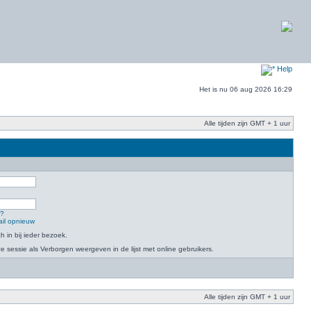
Help
Het is nu 06 aug 2026 16:29
Alle tijden zijn GMT + 1 uur
n?
ail opnieuw
h in bij ieder bezoek.
 sessie als Verborgen weergeven in de lijst met online gebruikers.
Alle tijden zijn GMT + 1 uur