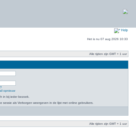
Help
Het is nu 07 aug 2026 10:33
Alle tijden zijn GMT + 1 uur
n?
ail opnieuw
h in bij ieder bezoek.
 sessie als Verborgen weergeven in de lijst met online gebruikers.
Alle tijden zijn GMT + 1 uur