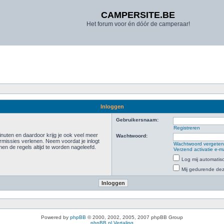
CAMPERSITE.BE
Het forum voor én dóór de camperaar!
Inloggen
Gebruikersnaam:
Registreren
inuten en daardoor krijg je ook veel meer
Wachtwoord:
rmissies verlenen. Neem voordat je inlogt
Wachtwoord vergete
n de regels altijd te worden nageleefd.
Verzend activatie e-m
Log mij automatisc
Mij gedurende deze
Powered by
phpBB
© 2000, 2002, 2005, 2007 phpBB Group
phpBB.nl Vertaling