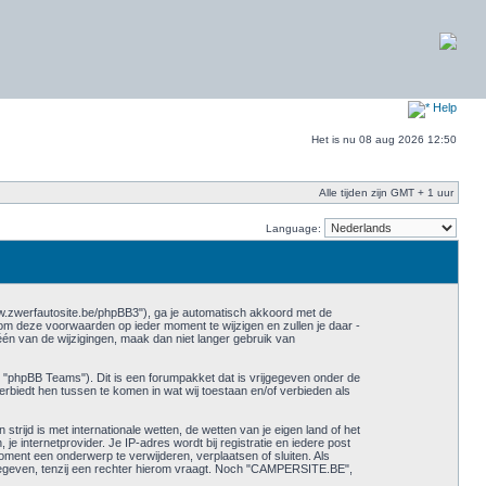
Help
Het is nu 08 aug 2026 12:50
Alle tijden zijn GMT + 1 uur
Language:
w.zwerfautosite.be/phpBB3"), ga je automatisch akkoord met de
 deze voorwaarden op ieder moment te wijzigen en zullen je daar -
één van de wijzigingen, maak dan niet langer gebruik van
 "phpBB Teams"). Dit is een forumpakket dat is vrijgegeven onder de
erbiedt hen tussen te komen in wat wij toestaan en/of verbieden als
trijd is met internationale wetten, de wetten van je eigen land of het
e internetprovider. Je IP-adres wordt bij registratie en iedere post
nt een onderwerp te verwijderen, verplaatsen of sluiten. Als
gegeven, tenzij een rechter hierom vraagt. Noch "CAMPERSITE.BE",