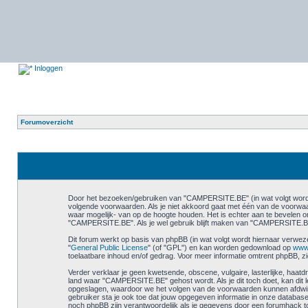
Inloggen
Forumoverzicht
Door het bezoeken/gebruiken van "CAMPERSITE.BE" (in wat volgt wordt 
volgende voorwaarden. Als je niet akkoord gaat met één van de voorwa
waar mogelijk- van op de hoogte houden. Het is echter aan te bevelen om
"CAMPERSITE.BE". Als je wel gebruik blijft maken van "CAMPERSITE.BE"
Dit forum werkt op basis van phpBB (in wat volgt wordt hiernaar verwez
"
General Public License
" (of "GPL") en kan worden gedownload op
www
toelaatbare inhoud en/of gedrag. Voor meer informatie omtrent phpBB, z
Verder verklaar je geen kwetsende, obscene, vulgaire, lasterlijke, haatdr
land waar "CAMPERSITE.BE" gehost wordt. Als je dit toch doet, kan dit lei
opgeslagen, waardoor we het volgen van de voorwaarden kunnen afdwing
gebruiker sta je ook toe dat jouw opgegeven informatie in onze datab
noch phpBB zijn verantwoordelijk als je gegevens door een forumhack