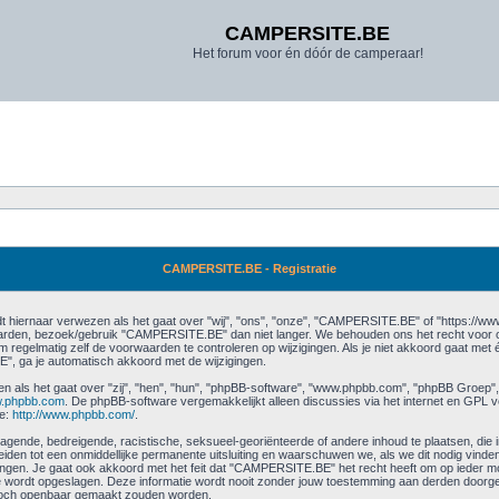
CAMPERSITE.BE
Het forum voor én dóór de camperaar!
CAMPERSITE.BE - Registratie
hiernaar verwezen als het gaat over "wij", "ons", "onze", "CAMPERSITE.BE" of "https://ww
arden, bezoek/gebruik "CAMPERSITE.BE" dan niet langer. We behouden ons het recht voor om
 regelmatig zelf de voorwaarden te controleren op wijzigingen. Als je niet akkoord gaat met 
, ga je automatisch akkoord met de wijzigingen.
en als het gaat over "zij", "hen", "hun", "phpBB-software", "www.phpbb.com", "phpBB Groep",
.phpbb.com
. De phpBB-software vergemakkelijkt alleen discussies via het internet en GPL v
ie:
http://www.phpbb.com/
.
agende, bedreigende, racistische, seksueel-georiënteerde of andere inhoud te plaatsen, die in s
den tot een onmiddellijke permanente uitsluiting en waarschuwen we, als we dit nodig vinden, j
en. Je gaat ook akkoord met het feit dat "CAMPERSITE.BE" het recht heeft om op ieder mome
ase wordt opgeslagen. Deze informatie wordt nooit zonder jouw toestemming aan derden door
 toch openbaar gemaakt zouden worden.