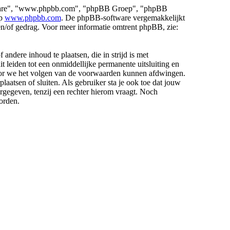
oftware", "www.phpbb.com", "phpBB Groep", "phpBB
op
www.phpbb.com
. De phpBB-software vergemakkelijkt
 en/of gedrag. Voor meer informatie omtrent phpBB, zie:
 andere inhoud te plaatsen, die in strijd is met
 leiden tot een onmiddellijke permanente uitsluiting en
rdoor we het volgen van de voorwaarden kunnen afdwingen.
tsen of sluiten. Als gebruiker sta je ook toe dat jouw
gegeven, tenzij een rechter hierom vraagt. Noch
orden.