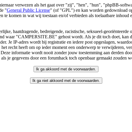
 hiernaar verwezen als het gaat over "zij", "hen", "hun", "phpBB-s
de "
General Public License
" (of "GPL") en kan worden gedownload 
sen te komen in wat wij toestaan en/of verbieden als toelaatbare inhoud
rlijke, haatdragende, bedreigende, racistische, seksueel-georiënteerde of
 land waar "CAMPERSITE.BE" gehost wordt. Als je dit toch doet, kan dit
ider. Je IP-adres wordt bij registratie en iedere post opgeslagen, waa
 recht heeft om op ieder moment een onderwerp te verwijderen, verplaa
 Deze informatie wordt nooit zonder jouw toestemming aan derden door
s je gegevens door een forumhack toch openbaar gemaakt zouden w